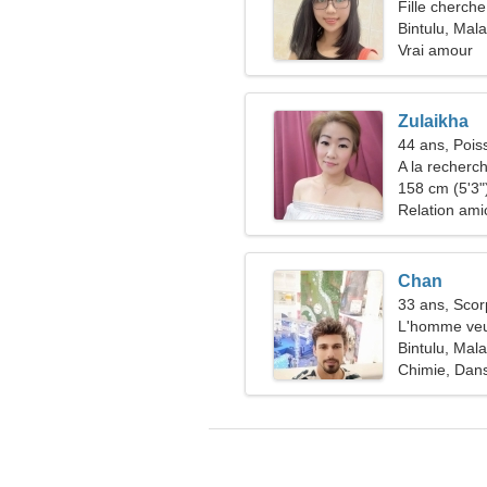
Fille cherche
Bintulu, Mala
Vrai amour
Zulaikha
44 ans, Pois
A la recherc
skier ensem
158 cm (5'3")
Relation ami
Chan
33 ans, Scor
L'homme veu
Bintulu, Mala
Chimie, Dan