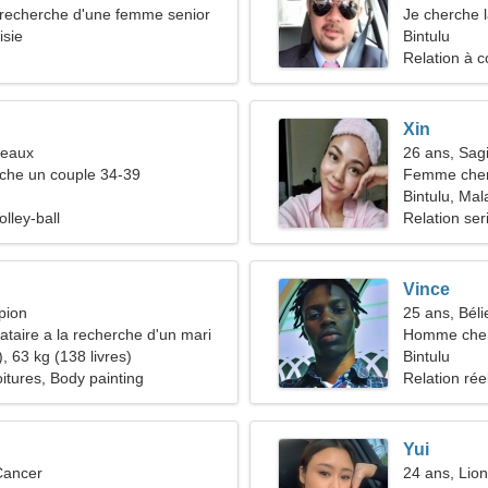
recherche d'une femme senior
Je cherche 
isie
Bintulu
Relation à c
Xin
meaux
26 ans, Sagi
he un couple 34-39
Femme che
Bintulu, Mal
olley-ball
Relation ser
Vince
pion
25 ans, Béli
taire a la recherche d'un mari
Homme che
, 63 kg (138 livres)
Bintulu
itures, Body painting
Relation rée
Yui
Cancer
24 ans, Lion