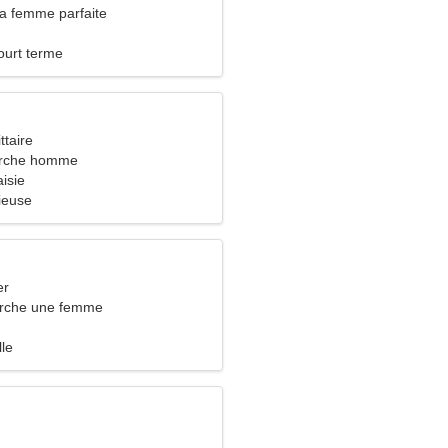
la femme parfaite
ourt terme
ttaire
rche homme
aisie
ieuse
er
rche une femme
lle