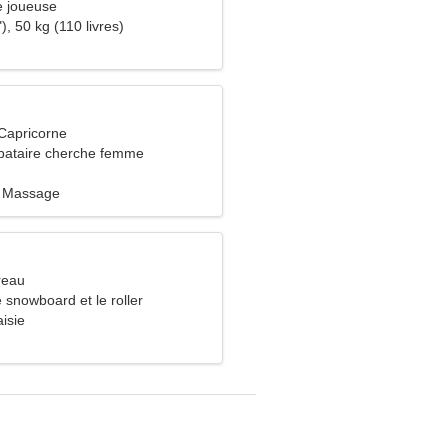
e joueuse
), 50 kg (110 livres)
Capricorne
bataire cherche femme
, Massage
reau
e snowboard et le roller
aisie