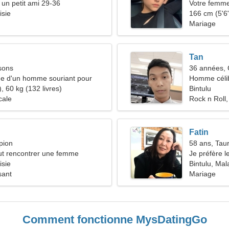
 un petit ami 29-36
Votre femm
isie
166 cm (5'6"
Mariage
Tan
sons
36 années, 
he d'un homme souriant pour
Homme céli
ble
, 60 kg (132 livres)
Bintulu
cale
Rock n Roll
Fatin
pion
58 ans, Tau
t rencontrer une femme
Je préfère l
isie
Bintulu, Mal
sant
Mariage
Comment fonctionne MysDatingGo