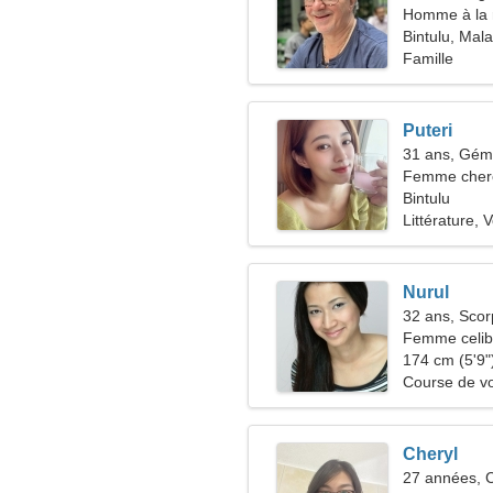
Homme à la 
50-56
Bintulu, Mala
Famille
Puteri
31 ans, Gé
Femme cherc
Bintulu
Littérature, V
Nurul
32 ans, Scor
Femme celiba
38-40
174 cm (5'9")
Course de vo
Cheryl
27 années, 