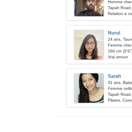
Homme cher
Tapah Road,
Relation à c
Nurul
24 ans, Tau
Femme che
166 cm (5'6")
Vrai amour
Sarah
31 ans, Bala
Femme celiba
Tapah Road,
Pilates, Conc