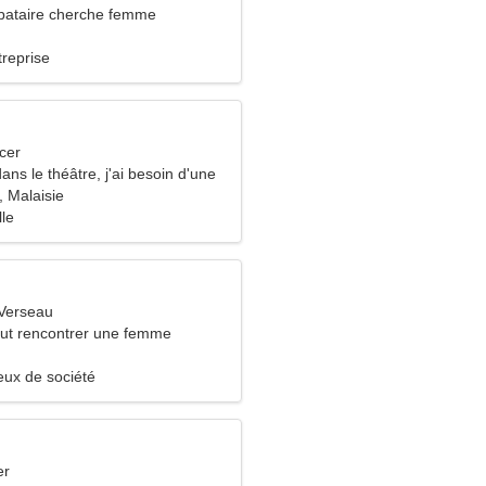
bataire cherche femme
treprise
cer
dans le théâtre, j'ai besoin d'une
ordinaire
 Malaisie
lle
Verseau
ut rencontrer une femme
eux de société
er