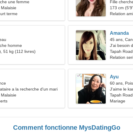
che une femme
Fille cherch
 Malaisie
173 cm (5'9"
ourt terme
Relation am
Amanda
reau
45 ans, Can
rche homme
J'ai besoin
, 51 kg (112 livres)
Tapah Road
Relation ser
Ayu
nce
60 ans, Poi
taire a la recherche d'un mari
J'aime le ka
 Malaisie
Tapah Road,
erts
Mariage
Comment fonctionne MysDatingGo