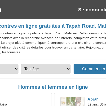
Se connect
ontres en ligne gratuites à Tapah Road, Mal
ncontres en ligne populaire à Tapah Road, Malaisie. Cette communauté 
ndidats avec la recherche avancée par intérêts, complétez votre profi
 Le projet aide à communiquer, à correspondre et à choisir une connaiss
à utiliser des critères détaillés pour trouver un partenaire. Rejoignez u
 les touristes.
Hommes et femmes en ligne
Abrar
taire
32 ans, Béli