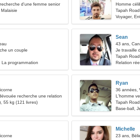
recherche d'une femme senior
Homme céli
 Malaisie
Tapah Road
Voyager, En
Sean
seau
43 ans, Can
he un couple
Je travaille 
femme extra
Tapah Road,
, La programmation
Relation rée
Ryan
icorne
36 années, 
évouée recherche une relation
L'homme ve
, 55 kg (121 livres)
Tapah Road
Base-ball, J
Michelle
icorne
23 ans, Béli