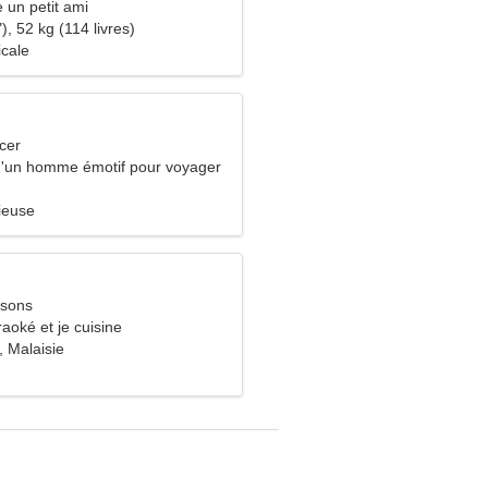
e un petit ami
), 52 kg (114 livres)
icale
cer
 d'un homme émotif pour voyager
ieuse
ssons
raoké et je cuisine
 Malaisie