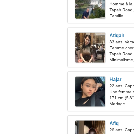
Homme à la 
50-55
Tapah Road,
Famille
Atiqah
33 ans, Ver
Femme cherc
Tapah Road
Minimalisme
Hajar
22 ans, Capr
Une femme d
passionnée
171 cm (5'8")
Mariage
Afiq
26 ans, Capr