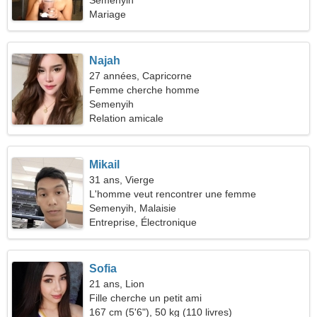
ensemble
Semenyih
Mariage
Najah
27 années, Capricorne
Femme cherche homme
Semenyih
Relation amicale
Mikail
31 ans, Vierge
L'homme veut rencontrer une femme
Semenyih, Malaisie
Entreprise, Électronique
Sofia
21 ans, Lion
Fille cherche un petit ami
167 cm (5'6"), 50 kg (110 livres)