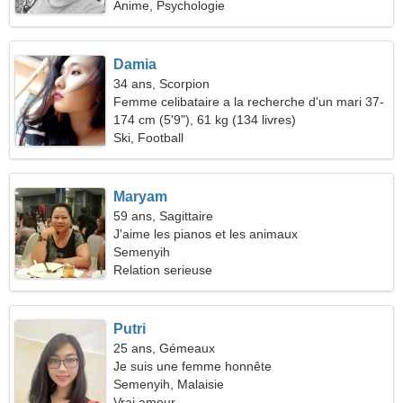
Anime, Psychologie
Damia
34 ans, Scorpion
Femme celibataire a la recherche d'un mari 37-
43
174 cm (5'9"), 61 kg (134 livres)
Ski, Football
Maryam
59 ans, Sagittaire
J'aime les pianos et les animaux
Semenyih
Relation serieuse
Putri
25 ans, Gémeaux
Je suis une femme honnête
Semenyih, Malaisie
Vrai amour