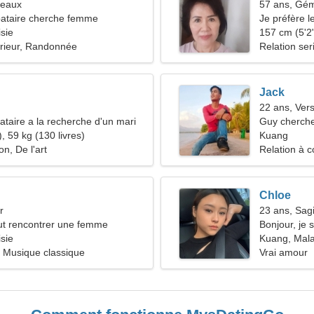
meaux
57 ans, Gé
ataire cherche femme
Je préfère le
sie
157 cm (5'2"
érieur, Randonnée
Relation ser
Jack
22 ans, Ver
taire a la recherche d'un mari
Guy cherche
, 59 kg (130 livres)
Kuang
n, De l'art
Relation à c
Chloe
r
23 ans, Sagi
t rencontrer une femme
Bonjour, je 
sie
Kuang, Mala
, Musique classique
Vrai amour