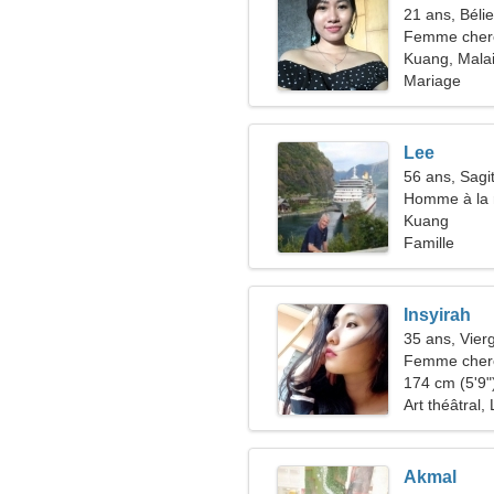
21 ans, Bélie
Femme cher
Kuang, Malai
Mariage
Lee
56 ans, Sagit
Homme à la 
Kuang
Famille
Insyirah
35 ans, Vier
Femme cherc
174 cm (5'9")
Art théâtral,
Akmal