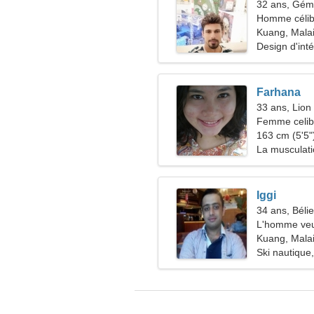
32 ans, Gé
Homme célib
Kuang, Malai
Design d'int
Farhana
33 ans, Lion
Femme celiba
39-45
163 cm (5'5")
La musculatio
Iggi
34 ans, Bélie
L'homme veu
Kuang, Malai
Ski nautique