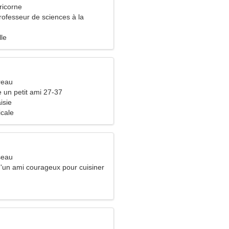
ricorne
rofesseur de sciences à la
d'une femme romantique
lle
reau
e un petit ami 27-37
isie
icale
seau
d'un ami courageux pour cuisiner