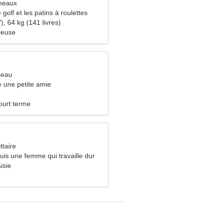
meaux
 golf et les patins à roulettes
), 64 kg (141 livres)
ieuse
seau
 une petite amie
ourt terme
ttaire
suis une femme qui travaille dur
isie