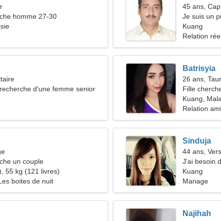
r
45 ans, Cap
che homme 27-30
Je suis un p
sie
recherche 
Kuang
Relation rée
Batrisyia
taire
26 ans, Tau
recherche d'une femme senior
Fille cherch
Kuang, Mala
Relation am
Sinduja
ge
44 ans, Ver
he un couple
J'ai besoin 
, 55 kg (121 livres)
ensemble
Kuang
 Les boites de nuit
Mariage
Najihah