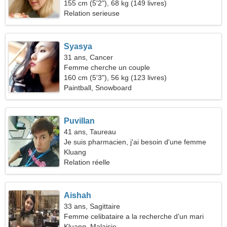
ensemble
155 cm (5'2"), 68 kg (149 livres)
Relation serieuse
Syasya
31 ans, Cancer
Femme cherche un couple
160 cm (5'3"), 56 kg (123 livres)
Paintball, Snowboard
Puvillan
41 ans, Taureau
Je suis pharmacien, j'ai besoin d'une femme
modeste
Kluang
Relation réelle
Aishah
33 ans, Sagittaire
Femme celibataire a la recherche d'un mari
Kluang, Malaisie