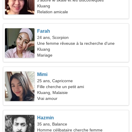
J'adore le skate et les discothèques
Kluang
Relation amicale
Farah
24 ans, Scorpion
Une femme rêveuse à la recherche d'une
relation
Kluang
Mariage
Mimi
25 ans, Capricorne
Fille cherche un petit ami
Kluang, Malaisie
Vrai amour
Hazmin
35 ans, Balance
Homme célibataire cherche femme