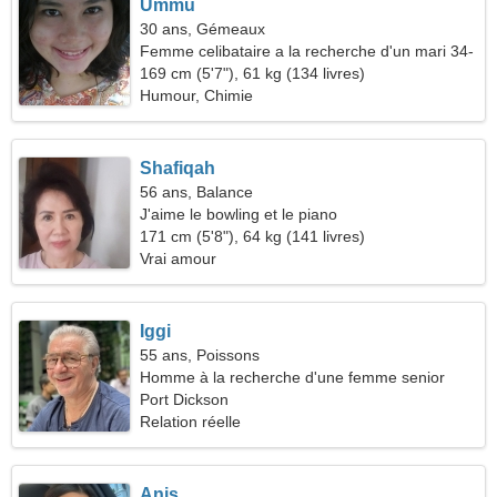
Ummu
30 ans, Gémeaux
Femme celibataire a la recherche d'un mari 34-
40
169 cm (5'7"), 61 kg (134 livres)
Humour, Chimie
Shafiqah
56 ans, Balance
J'aime le bowling et le piano
171 cm (5'8"), 64 kg (141 livres)
Vrai amour
Iggi
55 ans, Poissons
Homme à la recherche d'une femme senior
Port Dickson
Relation réelle
Anis