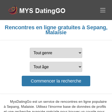
Rencontres en ligne gratuites à Sepang,
Malaisie
MysDatingGo est un service de rencontres en ligne populaire
à Sepang, Malaisie. Utilisez l'énorme base de données de profils
et une recherche avancée spéciale pour trouver un couple pour