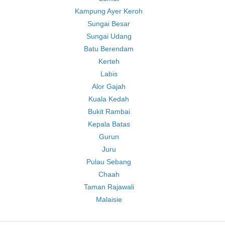
Kampung Ayer Keroh
Sungai Besar
Sungai Udang
Batu Berendam
Kerteh
Labis
Alor Gajah
Kuala Kedah
Bukit Rambai
Kepala Batas
Gurun
Juru
Pulau Sebang
Chaah
Taman Rajawali
Malaisie