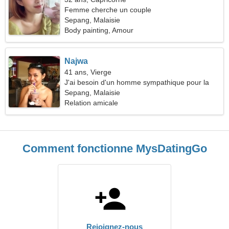
Femme cherche un couple
Sepang, Malaisie
Body painting, Amour
Najwa
41 ans, Vierge
J'ai besoin d'un homme sympathique pour la
romance
Sepang, Malaisie
Relation amicale
Comment fonctionne MysDatingGo
Rejoignez-nous