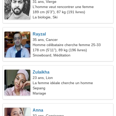
31 ans, Vierge
L'homme veut rencontrer une femme
189 cm (6'3"), 87 kg (191 livres)
La biologie, Ski
Rayzal
35 ans, Cancer
Homme célibataire cherche femme 25-33
178 cm (5'11"), 89 kg (196 livres)
Snowboard, Méditation
Zulaikha
23 ans, Lion
La femme idéale cherche un homme
Sepang
Mariage
Anna
32 ans, Capricorne