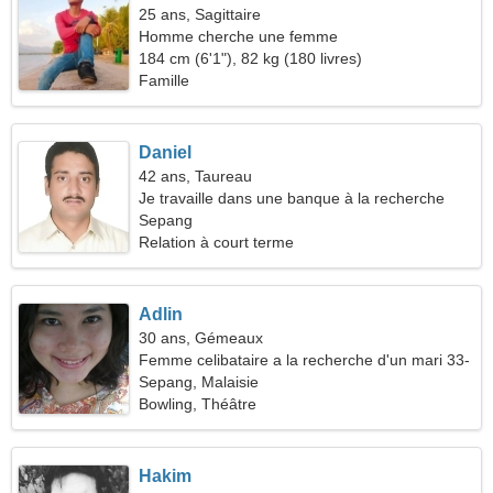
25 ans, Sagittaire
Homme cherche une femme
184 cm (6'1"), 82 kg (180 livres)
Famille
Daniel
42 ans, Taureau
Je travaille dans une banque à la recherche
d'une femme de rêve
Sepang
Relation à court terme
Adlin
30 ans, Gémeaux
Femme celibataire a la recherche d'un mari 33-
38
Sepang, Malaisie
Bowling, Théâtre
Hakim