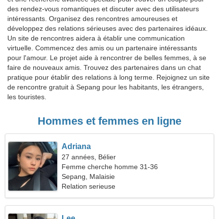
des rendez-vous romantiques et discuter avec des utilisateurs
intéressants. Organisez des rencontres amoureuses et
développez des relations sérieuses avec des partenaires idéaux.
Un site de rencontres aidera à établir une communication
virtuelle. Commencez des amis ou un partenaire intéressants
pour l'amour. Le projet aide à rencontrer de belles femmes, à se
faire de nouveaux amis. Trouvez des partenaires dans un chat
pratique pour établir des relations à long terme. Rejoignez un site
de rencontre gratuit à Sepang pour les habitants, les étrangers,
les touristes.
Hommes et femmes en ligne
Adriana
27 années, Bélier
Femme cherche homme 31-36
Sepang, Malaisie
Relation serieuse
Lee