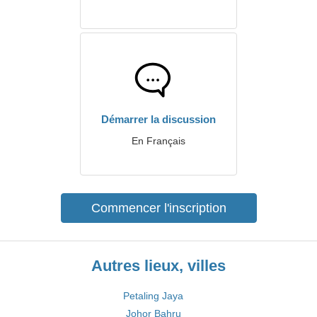
Démarrer la discussion
En Français
Commencer l'inscription
Autres lieux, villes
Petaling Jaya
Johor Bahru