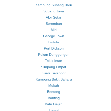
Kampung Subang Baru
Subang Jaya
Alor Setar
Seremban
Miri
George Town
Bintulu
Port Dickson
Pekan Donggongon
Teluk Intan
Simpang Empat
Kuala Selangor
Kampung Bukit Baharu
Mukah
Bentong
Banting
Batu Gajah
Lumut